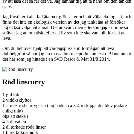
av att läsa det så får det va. Jag lämnar dig att ta hand om den tanken
själv.
Jag försöker i alla fall äta mer grönsaker och att välja ekologiskt, och
finns det inte en ekologisk version av det jag tänkt äta så försöker
jag också välja nåt annat. Det är svårt, men eftersom jag är finne så
strävar jag automatiskt efter ett liv som inte ska vara allt för lätt att
leva.
Om du behöver hjälp att vardagspussla in förmågan att leva
dubbelgrönt så har jag en massa bra recept du kan testa. Bland annat
det här som jag hittade i en SvD Resor & Mat 31/8 2014.
Röd linscurry
1 gul lök
2 vitlöksklyftor
1-2 msk röd currypasta (jag hade i ca 3-4 msk pga det blev godare
enligt mig)
olja att steka i
4-5 dl vatten
2 dl torkade röda linser
1 burk kokosmjölk