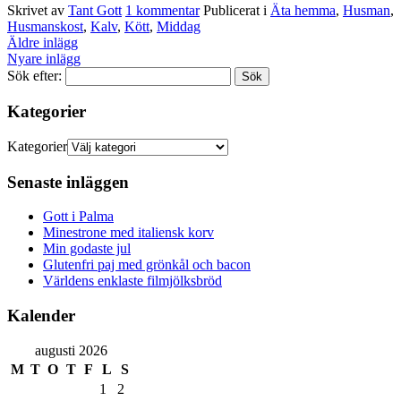
Skrivet av
Tant Gott
1
kommentar
Publicerat i
Äta hemma
,
Husman
,
Husmanskost
,
Kalv
,
Kött
,
Middag
Äldre inlägg
Nyare inlägg
Sök efter:
Kategorier
Kategorier
Senaste inläggen
Gott i Palma
Minestrone med italiensk korv
Min godaste jul
Glutenfri paj med grönkål och bacon
Världens enklaste filmjölksbröd
Kalender
augusti 2026
M
T
O
T
F
L
S
1
2