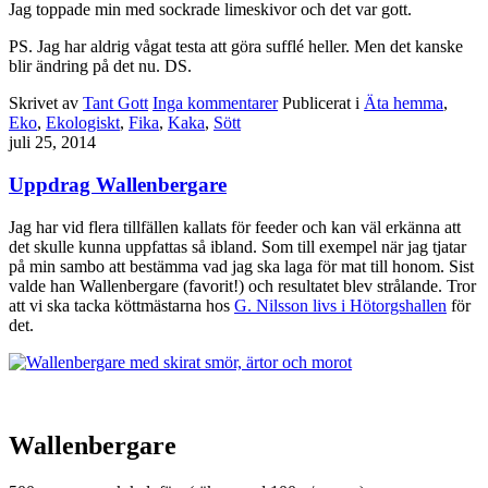
Jag toppade min med sockrade limeskivor och det var gott.
PS. Jag har aldrig vågat testa att göra sufflé heller. Men det kanske
blir ändring på det nu. DS.
Skrivet av
Tant Gott
Inga kommentarer
Publicerat i
Äta hemma
,
Eko
,
Ekologiskt
,
Fika
,
Kaka
,
Sött
juli 25, 2014
Uppdrag Wallenbergare
Jag har vid flera tillfällen kallats för feeder och kan väl erkänna att
det skulle kunna uppfattas så ibland. Som till exempel när jag tjatar
på min sambo att bestämma vad jag ska laga för mat till honom. Sist
valde han Wallenbergare (favorit!) och resultatet blev strålande. Tror
att vi ska tacka köttmästarna hos
G. Nilsson livs i Hötorgshallen
för
det.
Wallenbergare