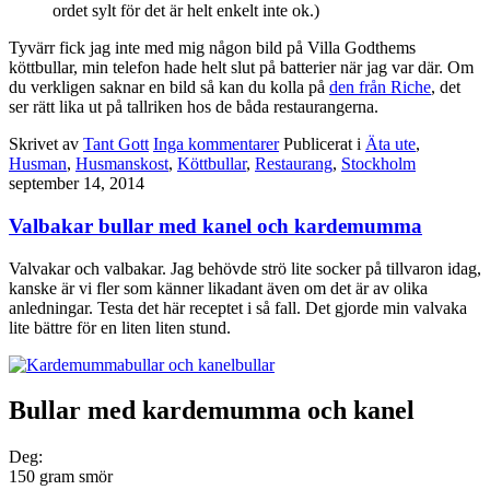
ordet sylt för det är helt enkelt inte ok.)
Tyvärr fick jag inte med mig någon bild på Villa Godthems
köttbullar, min telefon hade helt slut på batterier när jag var där. Om
du verkligen saknar en bild så kan du kolla på
den från Riche
, det
ser rätt lika ut på tallriken hos de båda restaurangerna.
Skrivet av
Tant Gott
Inga kommentarer
Publicerat i
Äta ute
,
Husman
,
Husmanskost
,
Köttbullar
,
Restaurang
,
Stockholm
september 14, 2014
Valbakar bullar med kanel och kardemumma
Valvakar och valbakar. Jag behövde strö lite socker på tillvaron idag,
kanske är vi fler som känner likadant även om det är av olika
anledningar. Testa det här receptet i så fall. Det gjorde min valvaka
lite bättre för en liten liten stund.
Bullar med kardemumma och kanel
Deg:
150 gram smör