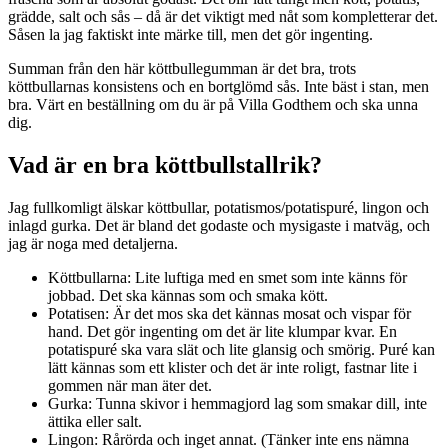
grädde, salt och sås – då är det viktigt med nåt som kompletterar det.
Såsen la jag faktiskt inte märke till, men det gör ingenting.
Summan från den här köttbullegumman är det bra, trots
köttbullarnas konsistens och en bortglömd sås. Inte bäst i stan, men
bra. Värt en beställning om du är på Villa Godthem och ska unna
dig.
Vad är en bra köttbullstallrik?
Jag fullkomligt älskar köttbullar, potatismos/potatispuré, lingon och
inlagd gurka. Det är bland det godaste och mysigaste i matväg, och
jag är noga med detaljerna.
Köttbullarna: Lite luftiga med en smet som inte känns för
jobbad. Det ska kännas som och smaka kött.
Potatisen: Är det mos ska det kännas mosat och vispar för
hand. Det gör ingenting om det är lite klumpar kvar. En
potatispuré ska vara slät och lite glansig och smörig. Puré kan
lätt kännas som ett klister och det är inte roligt, fastnar lite i
gommen när man äter det.
Gurka: Tunna skivor i hemmagjord lag som smakar dill, inte
ättika eller salt.
Lingon: Rårörda och inget annat. (Tänker inte ens nämna