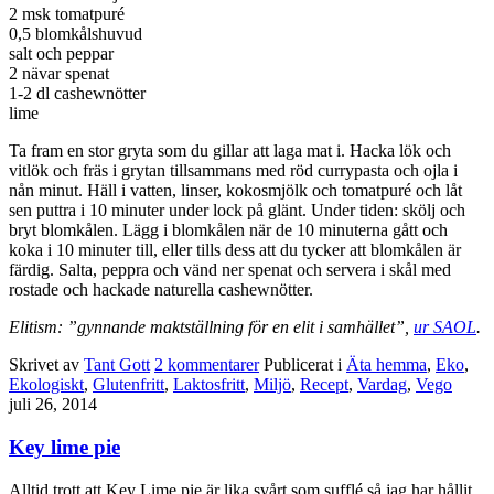
2 msk tomatpuré
0,5 blomkålshuvud
salt och peppar
2 nävar spenat
1-2 dl cashewnötter
lime
Ta fram en stor gryta som du gillar att laga mat i. Hacka lök och
vitlök och fräs i grytan tillsammans med röd currypasta och ojla i
nån minut. Häll i vatten, linser, kokosmjölk och tomatpuré och låt
sen puttra i 10 minuter under lock på glänt. Under tiden: skölj och
bryt blomkålen. Lägg i blomkålen när de 10 minuterna gått och
koka i 10 minuter till, eller tills dess att du tycker att blomkålen är
färdig. Salta, peppra och vänd ner spenat och servera i skål med
rostade och hackade naturella cashewnötter.
Elitism: ”gynnande maktställning för en elit i samhället”,
ur SAOL
.
Skrivet av
Tant Gott
2
kommentarer
Publicerat i
Äta hemma
,
Eko
,
Ekologiskt
,
Glutenfritt
,
Laktosfritt
,
Miljö
,
Recept
,
Vardag
,
Vego
juli 26, 2014
Key lime pie
Alltid trott att Key Lime pie är lika svårt som sufflé så jag har hållit