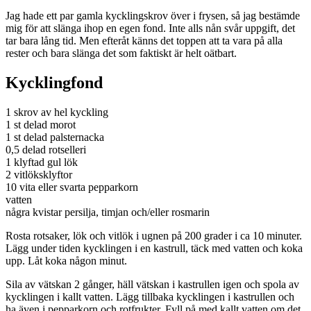
Jag hade ett par gamla kycklingskrov över i frysen, så jag bestämde
mig för att slänga ihop en egen fond. Inte alls nån svår uppgift, det
tar bara lång tid. Men efteråt känns det toppen att ta vara på alla
rester och bara slänga det som faktiskt är helt oätbart.
Kycklingfond
1 skrov av hel kyckling
1 st delad morot
1 st delad palsternacka
0,5 delad rotselleri
1 klyftad gul lök
2 vitlöksklyftor
10 vita eller svarta pepparkorn
vatten
några kvistar persilja, timjan och/eller rosmarin
Rosta rotsaker, lök och vitlök i ugnen på 200 grader i ca 10 minuter.
Lägg under tiden kycklingen i en kastrull, täck med vatten och koka
upp. Låt koka någon minut.
Sila av vätskan 2 gånger, häll vätskan i kastrullen igen och spola av
kycklingen i kallt vatten. Lägg tillbaka kycklingen i kastrullen och
ha även i pepparkorn och rotfrukter. Fyll på med kallt vatten om det