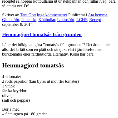
receptet så hoppar köttbullarna ut ur stekpannan och rullar iväg, bara
så att du vet. DS.
Skrivet av
Tant Gott
Inga kommentarer
Publicerat i
Äta hemma
,
Glutenfritt
,
Italienskt
,
Köttbullar
,
Laktosfritt
,
LCHF
,
Recept
september 8, 2014
Hemmagjord tomatsås från grunden
Låter det bökigt att göra ”tomatsås från grunden”? Det är det inte
alls, det är lätt som en plätt och så sjukt värt i jämförelse med
burktomater eller färdiggjorda alternativ. Kolla här bara.
Hemmagjord tomatsås
4-6 tomater
2 röda paprikor (kan bytas ut mot fler tomater)
1 vitlök
färska kryddor
olivolja
(salt och peppar)
Börja med:
– Sätt ugnen på 180 grader