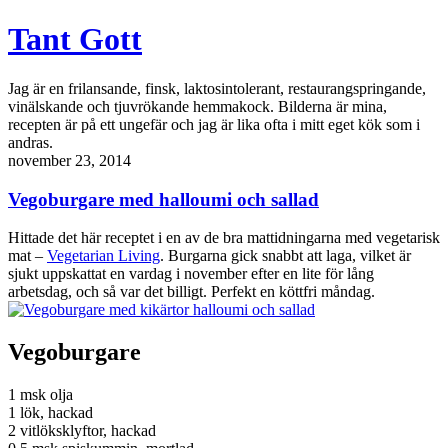
Tant Gott
Jag är en frilansande, finsk, laktosintolerant, restaurangspringande,
vinälskande och tjuvrökande hemmakock. Bilderna är mina,
recepten är på ett ungefär och jag är lika ofta i mitt eget kök som i
andras.
november 23, 2014
Vegoburgare med halloumi och sallad
Hittade det här receptet i en av de bra mattidningarna med vegetarisk
mat –
Vegetarian Living
. Burgarna gick snabbt att laga, vilket är
sjukt uppskattat en vardag i november efter en lite för lång
arbetsdag, och så var det billigt. Perfekt en köttfri måndag.
Vegoburgare
1 msk olja
1 lök, hackad
2 vitlöksklyftor, hackad