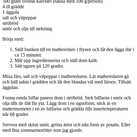
500 gram svensk kalvfärs (räkna med 100 g/person)
4 dl grädde
1 äggula
salt och vitpeppar
ströbröd
smör och olja till stekning
Börja med:
Ställ bunken till en matberedare i frysen och låt den ligga där i
ca 15 minuter.
Mät upp ingredienserna och ställ dom kallt.
Sätt ugnen på 120 grader.
Mixa färs, salt och vitpeppar i matberedaren. Låt matberedaren gå
och häll sakta i grädden och låt den blandas väl med färsen. Tillsätt
äggulan.
Forma runda biffar panera dom i ströbröd. Stek biffarna i smör och
olja tills de fått fin yta. Lägg dom i en ugnsform, stick in en
mattermometer i en av biffarna och grädda tills innertemperaturen
når 68 grader.
Servera med skirat smör, gröna ärtor och nån form av potatis. Eller
med fina sommarmorötter som jag gjorde.