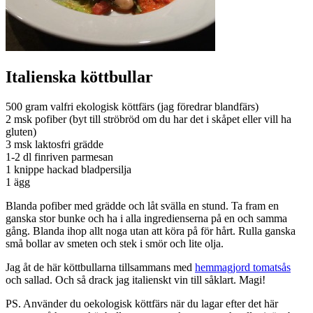
Italienska köttbullar
500 gram valfri ekologisk köttfärs (jag föredrar blandfärs)
2 msk pofiber (byt till ströbröd om du har det i skåpet eller vill ha
gluten)
3 msk laktosfri grädde
1-2 dl finriven parmesan
1 knippe hackad bladpersilja
1 ägg
Blanda pofiber med grädde och låt svälla en stund. Ta fram en
ganska stor bunke och ha i alla ingredienserna på en och samma
gång. Blanda ihop allt noga utan att köra på för hårt. Rulla ganska
små bollar av smeten och stek i smör och lite olja.
Jag åt de här köttbullarna tillsammans med
hemmagjord tomatsås
och sallad. Och så drack jag italienskt vin till såklart. Magi!
PS. Använder du oekologisk köttfärs när du lagar efter det här