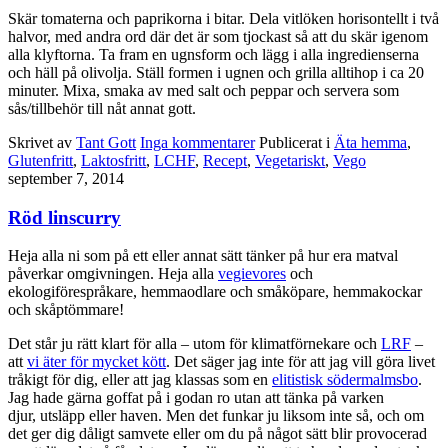
Skär tomaterna och paprikorna i bitar. Dela vitlöken horisontellt i två
halvor, med andra ord där det är som tjockast så att du skär igenom
alla klyftorna. Ta fram en ugnsform och lägg i alla ingredienserna
och häll på olivolja. Ställ formen i ugnen och grilla alltihop i ca 20
minuter. Mixa, smaka av med salt och peppar och servera som
sås/tillbehör till nåt annat gott.
Skrivet av
Tant Gott
Inga kommentarer
Publicerat i
Äta hemma
,
Glutenfritt
,
Laktosfritt
,
LCHF
,
Recept
,
Vegetariskt
,
Vego
september 7, 2014
Röd linscurry
Heja alla ni som på ett eller annat sätt tänker på hur era matval
påverkar omgivningen. Heja alla
vegievores
och
ekologiförespråkare, hemmaodlare och småköpare, hemmakockar
och skåptömmare!
Det står ju rätt klart för alla – utom för klimatförnekare och
LRF
–
att
vi äter för mycket kött
. Det säger jag inte för att jag vill göra livet
tråkigt för dig, eller att jag klassas som en
elitistisk södermalmsbo
.
Jag hade gärna goffat på i godan ro utan att tänka på varken
djur, utsläpp eller haven. Men det funkar ju liksom inte så, och om
det ger dig dåligt samvete eller om du på något sätt blir provocerad