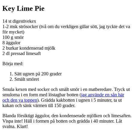
Key Lime Pie
14 st digestivekex
1-2 msk strösocker (två om du verkligen gillar sött, jag tyckte det va
för mycket)
100 g smör
8 äggulor
2 burkar kondenserad mjölk
2 dl pressad limesaft
Börja med:
Sätt ugnen på 200 grader
Smält smöret
Smula kexen med socker och smält smör i en matberedare. Tryck ut
smulorna i en form med löstagbar botten (
jag använde en sån här
och den va toppen
). Grädda kakbotten i ugnen i 5 minuter, ta ut
kakan och sänk värmen till 150 grader.
Blanda försiktigt äggulor, den kondenserade mjölken och limesaften.
Vispa inte! Häll i formen på botten och grädda i 40 minuter. Låt
svalna. Klart!