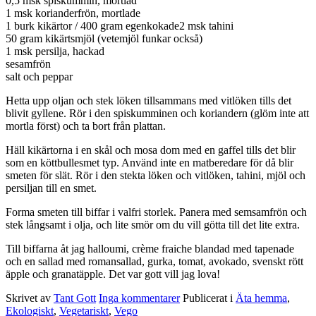
0,5 msk spiskummin, mortlad
1 msk korianderfrön, mortlade
1 burk kikärtor / 400 gram egenkokade2 msk tahini
50 gram kikärtsmjöl (vetemjöl funkar också)
1 msk persilja, hackad
sesamfrön
salt och peppar
Hetta upp oljan och stek löken tillsammans med vitlöken tills det
blivit gyllene. Rör i den spiskumminen och koriandern (glöm inte att
mortla först) och ta bort från plattan.
Häll kikärtorna i en skål och mosa dom med en gaffel tills det blir
som en köttbullesmet typ. Använd inte en matberedare för då blir
smeten för slät. Rör i den stekta löken och vitlöken, tahini, mjöl och
persiljan till en smet.
Forma smeten till biffar i valfri storlek. Panera med semsamfrön och
stek långsamt i olja, och lite smör om du vill götta till det lite extra.
Till biffarna åt jag halloumi, crème fraiche blandad med tapenade
och en sallad med romansallad, gurka, tomat, avokado, svenskt rött
äpple och granatäpple. Det var gott vill jag lova!
Skrivet av
Tant Gott
Inga kommentarer
Publicerat i
Äta hemma
,
Ekologiskt
,
Vegetariskt
,
Vego