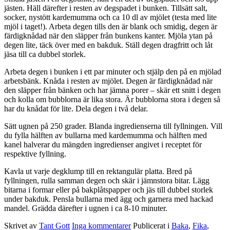
jästen. Häll därefter i resten av degspadet i bunken. Tillsätt salt,
socker, nystött kardemumma och ca 10 dl av mjölet (testa med lite
mjöl i taget!). Arbeta degen tills den är blank och smidig, degen är
färdigknådad när den släpper från bunkens kanter. Mjöla ytan på
degen lite, täck över med en bakduk. Ställ degen dragfritt och låt
jäsa till ca dubbel storlek.
Arbeta degen i bunken i ett par minuter och stjälp den på en mjölad
arbetsbänk. Knåda i resten av mjölet. Degen är färdigknådad när
den släpper från bänken och har jämna porer – skär ett snitt i degen
och kolla om bubblorna är lika stora. Är bubblorna stora i degen så
har du knådat för lite. Dela degen i två delar.
Sätt ugnen på 250 grader. Blanda ingredienserna till fyllningen. Vill
du fylla hälften av bullarna med kardemumma och hälften med
kanel halverar du mängden ingredienser angivet i receptet för
respektive fyllning.
Kavla ut varje degklump till en rektangulär platta. Bred på
fyllningen, rulla samman degen och skär i jämnstora bitar. Lägg
bitarna i formar eller på bakplåtspapper och jäs till dubbel storlek
under bakduk. Pensla bullarna med ägg och garnera med hackad
mandel. Grädda därefter i ugnen i ca 8-10 minuter.
Skrivet av
Tant Gott
Inga kommentarer
Publicerat i
Baka
,
Fika
,