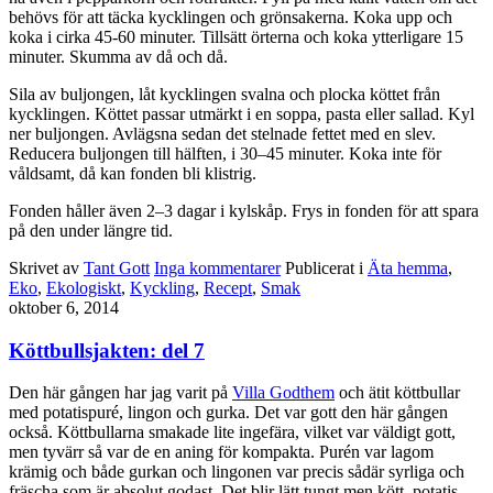
behövs för att täcka kycklingen och grönsakerna. Koka upp och
koka i cirka 45-60 minuter. Tillsätt örterna och koka ytterligare 15
minuter. Skumma av då och då.
Sila av buljongen, låt kycklingen svalna och plocka köttet från
kycklingen. Köttet passar utmärkt i en soppa, pasta eller sallad. Kyl
ner buljongen. Avlägsna sedan det stelnade fettet med en slev.
Reducera buljongen till hälften, i 30–45 minuter. Koka inte för
våldsamt, då kan fonden bli klistrig.
Fonden håller även 2–3 dagar i kylskåp. Frys in fonden för att spara
på den under längre tid.
Skrivet av
Tant Gott
Inga kommentarer
Publicerat i
Äta hemma
,
Eko
,
Ekologiskt
,
Kyckling
,
Recept
,
Smak
oktober 6, 2014
Köttbullsjakten: del 7
Den här gången har jag varit på
Villa Godthem
och ätit köttbullar
med potatispuré, lingon och gurka. Det var gott den här gången
också. Köttbullarna smakade lite ingefära, vilket var väldigt gott,
men tyvärr så var de en aning för kompakta. Purén var lagom
krämig och både gurkan och lingonen var precis sådär syrliga och
fräscha som är absolut godast. Det blir lätt tungt men kött, potatis,