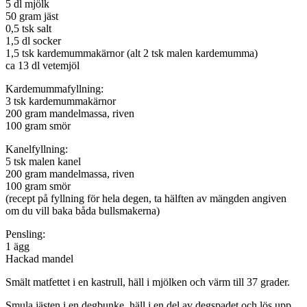
5 dl mjölk
50 gram jäst
0,5 tsk salt
1,5 dl socker
1,5 tsk kardemummakärnor (alt 2 tsk malen kardemumma)
ca 13 dl vetemjöl
Kardemummafyllning:
3 tsk kardemummakärnor
200 gram mandelmassa, riven
100 gram smör
Kanelfyllning:
5 tsk malen kanel
200 gram mandelmassa, riven
100 gram smör
(recept på fyllning för hela degen, ta hälften av mängden angiven
om du vill baka båda bullsmakerna)
Pensling:
1 ägg
Hackad mandel
Smält matfettet i en kastrull, häll i mjölken och värm till 37 grader.
Smula jästen i en degbunke, häll i en del av degspadet och lös upp