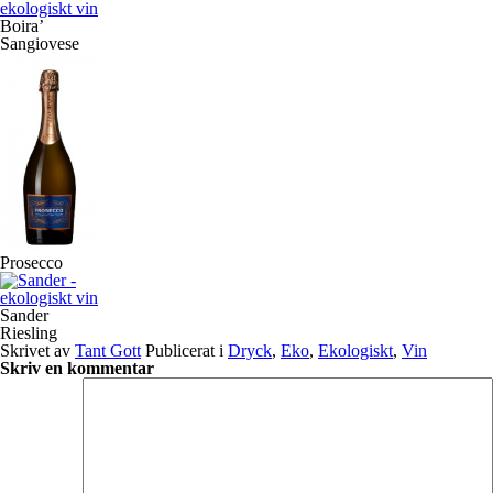
Boira’
Sangiovese
Prosecco
Sander
Riesling
Skrivet av
Tant Gott
Publicerat i
Dryck
,
Eko
,
Ekologiskt
,
Vin
Skriv en kommentar