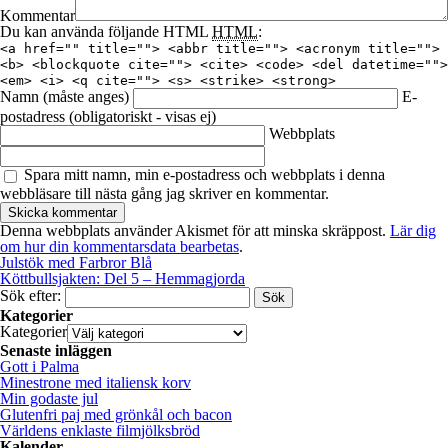
Kommentar
Du kan använda följande HTML
HTML
:
<a href="" title=""> <abbr title=""> <acronym title="">
<b> <blockquote cite=""> <cite> <code> <del datetime="">
<em> <i> <q cite=""> <s> <strike> <strong>
Namn
(måste anges)
E-
postadress
(obligatoriskt - visas ej)
Webbplats
Spara mitt namn, min e-postadress och webbplats i denna
webbläsare till nästa gång jag skriver en kommentar.
Denna webbplats använder Akismet för att minska skräppost.
Lär dig
om hur din kommentarsdata bearbetas
.
Julstök med Farbror Blå
Köttbullsjakten: Del 5 – Hemmagjorda
Sök efter:
Kategorier
Kategorier
Senaste inläggen
Gott i Palma
Minestrone med italiensk korv
Min godaste jul
Glutenfri paj med grönkål och bacon
Världens enklaste filmjölksbröd
Kalender