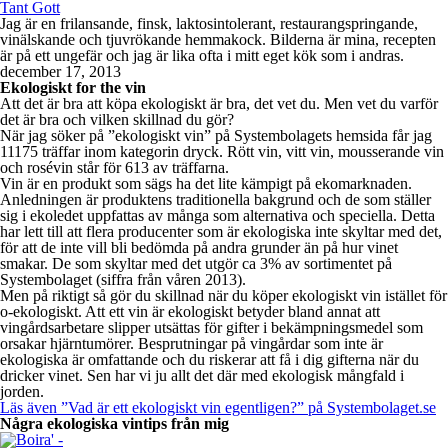
Tant Gott
Jag är en frilansande, finsk, laktosintolerant, restaurangspringande,
vinälskande och tjuvrökande hemmakock. Bilderna är mina, recepten
är på ett ungefär och jag är lika ofta i mitt eget kök som i andras.
december 17, 2013
Ekologiskt for the vin
Att det är bra att köpa ekologiskt är bra, det vet du. Men vet du varför
det är bra och vilken skillnad du gör?
När jag söker på ”ekologiskt vin” på Systembolagets hemsida får jag
11175 träffar inom kategorin dryck. Rött vin, vitt vin, mousserande vin
och rosévin står för 613 av träffarna.
Vin är en produkt som sägs ha det lite kämpigt på ekomarknaden.
Anledningen är produktens traditionella bakgrund och de som ställer
sig i ekoledet uppfattas av många som alternativa och speciella. Detta
har lett till att flera producenter som är ekologiska inte skyltar med det,
för att de inte vill bli bedömda på andra grunder än på hur vinet
smakar. De som skyltar med det utgör ca 3% av sortimentet på
Systembolaget (siffra från våren 2013).
Men på riktigt så gör du skillnad när du köper ekologiskt vin istället för
o-ekologiskt. Att ett vin är ekologiskt betyder bland annat att
vingårdsarbetare slipper utsättas för gifter i bekämpningsmedel som
orsakar hjärntumörer. Besprutningar på vingårdar som inte är
ekologiska är omfattande och du riskerar att få i dig gifterna när du
dricker vinet. Sen har vi ju allt det där med ekologisk mångfald i
jorden.
Läs även ”Vad är ett ekologiskt vin egentligen?” på Systembolaget.se
Några ekologiska vintips från mig