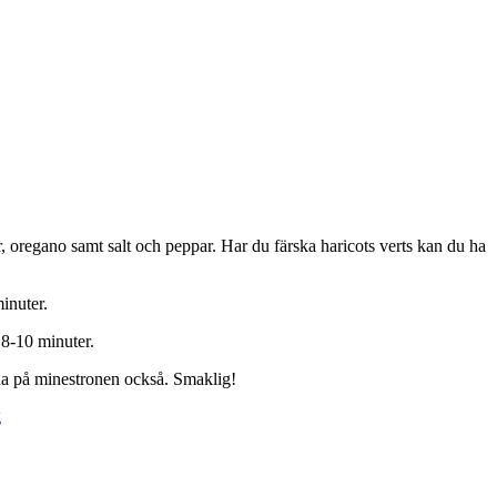
ter, oregano samt salt och peppar. Har du färska haricots verts kan du ha
minuter.
 8-10 minuter.
t ha på minestronen också. Smaklig!
g