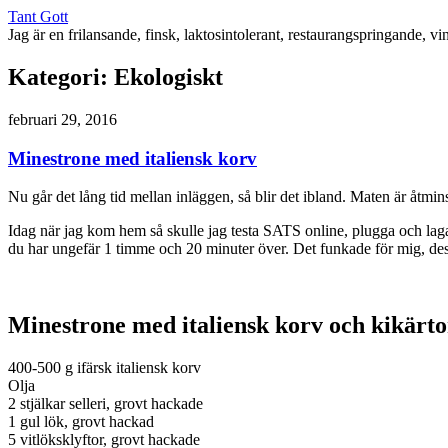
Tant Gott
Jag är en frilansande, finsk, laktosintolerant, restaurangspringande, 
Kategori:
Ekologiskt
februari 29, 2016
Minestrone med italiensk korv
Nu går det lång tid mellan inläggen, så blir det ibland. Maten är åtmin
Idag när jag kom hem så skulle jag testa SATS online, plugga och laga
du har ungefär 1 timme och 20 minuter över. Det funkade för mig, dess
Minestrone med italiensk korv och kikärto
400-500 g ifärsk italiensk korv
Olja
2 stjälkar selleri, grovt hackade
1 gul lök, grovt hackad
5 vitlöksklyftor, grovt hackade