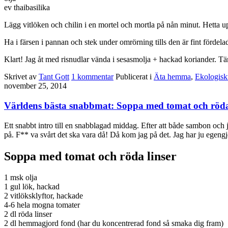
ev thaibasilika
Lägg vitlöken och chilin i en mortel och mortla på nån minut. Hetta upp
Ha i färsen i pannan och stek under omrörning tills den är fint fördela
Klart! Jag åt med risnudlar vända i sesasmolja + hackad koriander. Tänk
Skrivet av
Tant Gott
1
kommentar
Publicerat i
Äta hemma
,
Ekologisk
november 25, 2014
Världens bästa snabbmat: Soppa med tomat och röda
Ett snabbt intro till en snabblagad middag. Efter att både sambon och
på. F** va svårt det ska vara då! Då kom jag på det. Jag har ju egeng
Soppa med tomat och röda linser
1 msk olja
1 gul lök, hackad
2 vitlöksklyftor, hackade
4-6 hela mogna tomater
2 dl röda linser
2 dl hemmagjord fond (har du koncentrerad fond så smaka dig fram)