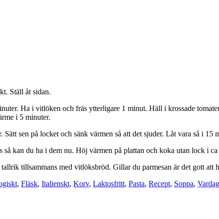
t. Ställ åt sidan.
 minuter. Ha i vitlöken och fräs ytterligare 1 minut. Häll i krossade toma
ärme i 5 minuter.
. Sätt sen på locket och sänk värmen så att det sjuder. Låt vara så i 15 
ts så kan du ha i dem nu. Höj värmen på plattan och koka utan lock i ca
p tallrik tillsammans med vitlöksbröd. Gillar du parmesan är det gott at
ogiskt
,
Fläsk
,
Italienskt
,
Korv
,
Laktosfritt
,
Pasta
,
Recept
,
Soppa
,
Varda