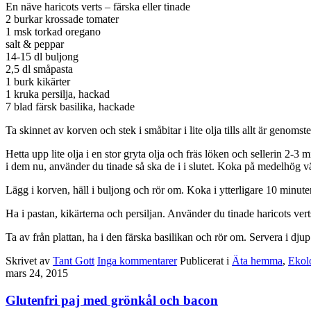
En näve haricots verts – färska eller tinade
2 burkar krossade tomater
1 msk torkad oregano
salt & peppar
14-15 dl buljong
2,5 dl småpasta
1 burk kikärter
1 kruka persilja, hackad
7 blad färsk basilika, hackade
Ta skinnet av korven och stek i småbitar i lite olja tills allt är genomstek
Hetta upp lite olja i en stor gryta olja och fräs löken och sellerin 2-3
i dem nu, använder du tinade så ska de i i slutet. Koka på medelhög v
Lägg i korven, häll i buljong och rör om. Koka i ytterligare 10 minuter
Ha i pastan, kikärterna och persiljan. Använder du tinade haricots ver
Ta av från plattan, ha i den färska basilikan och rör om. Servera i dju
Skrivet av
Tant Gott
Inga kommentarer
Publicerat i
Äta hemma
,
Ekol
mars 24, 2015
Glutenfri paj med grönkål och bacon