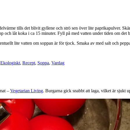
lvärme tills det blivit gyllene och strö sen över lite paprikapulver. Skär 
pp och låt koka i ca 15 minuter. Fyll på med vatten under tiden om det 
entuellt lite vatten om soppan är för tjock. Smaka av med salt och peppa
,
Ekologiskt
,
Recept
,
Soppa
,
Vardag
 mat –
Vegetarian Living
. Burgarna gick snabbt att laga, vilket är sjukt 