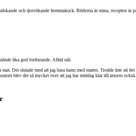
vinälskande och tjuvrökande hemmakock. Bilderna är mina, recepten är på e
stånde lika god fortfarande. Alltid nåt.
 mat. Det slutade med att jag bara hann med maten. Trodde inte att det s
utom blev det så mycket över att jag har middag klar till imorrn också
r