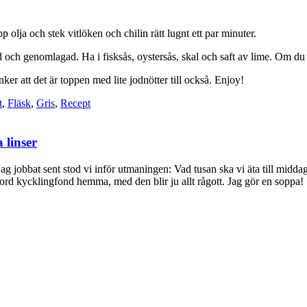
 olja och stek vitlöken och chilin rätt lugnt ett par minuter.
d och genomlagad. Ha i fisksås, oystersås, skal och saft av lime. Om du v
er att det är toppen med lite jodnötter till också. Enjoy!
t
,
Fläsk
,
Gris
,
Recept
 linser
 jag jobbat sent stod vi inför utmaningen: Vad tusan ska vi äta till mid
jord kycklingfond hemma, med den blir ju allt rågott. Jag gör en soppa!