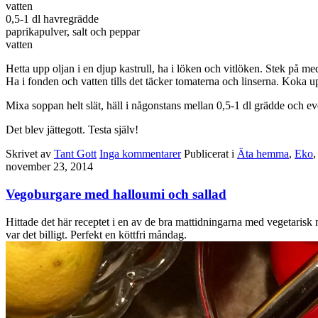
vatten
0,5-1 dl havregrädde
paprikapulver, salt och peppar
vatten
Hetta upp oljan i en djup kastrull, ha i löken och vitlöken. Stek på mede
Ha i fonden och vatten tills det täcker tomaterna och linserna. Koka u
Mixa soppan helt slät, häll i någonstans mellan 0,5-1 dl grädde och ev
Det blev jättegott. Testa själv!
Skrivet av
Tant Gott
Inga kommentarer
Publicerat i
Äta hemma
,
Eko
november 23, 2014
Vegoburgare med halloumi och sallad
Hittade det här receptet i en av de bra mattidningarna med vegetarisk
var det billigt. Perfekt en köttfri måndag.