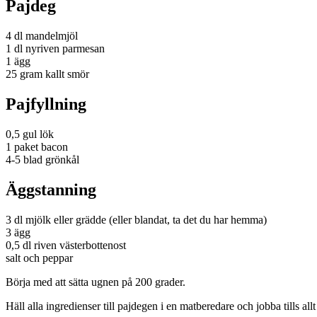
Pajdeg
4 dl mandelmjöl
1 dl nyriven parmesan
1 ägg
25 gram kallt smör
Pajfyllning
0,5 gul lök
1 paket bacon
4-5 blad grönkål
Äggstanning
3 dl mjölk eller grädde (eller blandat, ta det du har hemma)
3 ägg
0,5 dl riven västerbottenost
salt och peppar
Börja med att sätta ugnen på 200 grader.
Häll alla ingredienser till pajdegen i en matberedare och jobba tills all