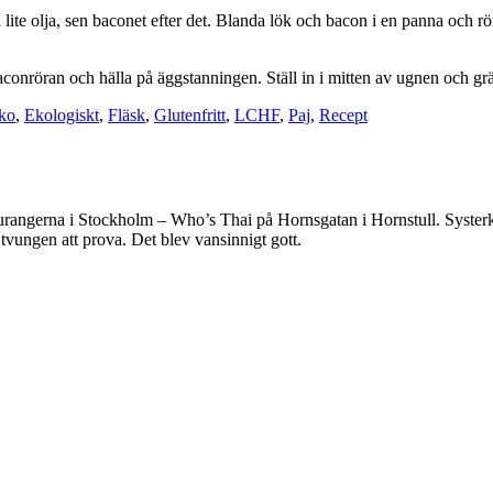
 lite olja, sen baconet efter det. Blanda lök och bacon i en panna och 
aconröran och hälla på äggstanningen. Ställ in i mitten av ugnen och gr
ko
,
Ekologiskt
,
Fläsk
,
Glutenfritt
,
LCHF
,
Paj
,
Recept
taurangerna i Stockholm – Who’s Thai på Hornsgatan i Hornstull. Systerk
 tvungen att prova. Det blev vansinnigt gott.