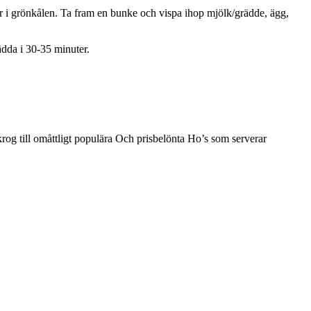
rör i grönkålen. Ta fram en bunke och vispa ihop mjölk/grädde, ägg,
ädda i 30-35 minuter.
rog till omåttligt populära Och prisbelönta Ho’s som serverar