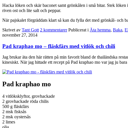
Hacka löken och skär baconet samt grönkålen i små bitar. Stek löken i
riven ost och lite salt och peppar.
När pajskalet förgräddats klart så kan du fylla det med grönkål- och b
Skrivet av
Tant Gott
2
kommentarer
Publicerat i
Äta hemma
,
Baka
,
E
november 27, 2014
Pad kraphao mo – fläskfärs med vitlök och chili
Jag brukar äta den här rätten på min favorit bland de thailändska res
kinesiskt. När jag hittade ett recept på Pad kraphao mo var jag ju bara
Pad kraphao mo
4 vitlöksklyftor, grovhackade
2 grovhackade röda chilis
500 g fläskfärs
2 msk fisksås
2 msk oystersås
2 limes
olja