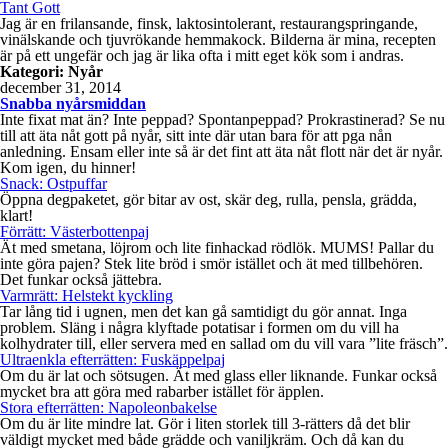
Tant Gott
Jag är en frilansande, finsk, laktosintolerant, restaurangspringande,
vinälskande och tjuvrökande hemmakock. Bilderna är mina, recepten
är på ett ungefär och jag är lika ofta i mitt eget kök som i andras.
Kategori:
Nyår
december 31, 2014
Snabba nyårsmiddan
Inte fixat mat än? Inte peppad? Spontanpeppad? Prokrastinerad? Se nu
till att äta nåt gott på nyår, sitt inte där utan bara för att pga nån
anledning. Ensam eller inte så är det fint att äta nåt flott när det är nyår.
Kom igen, du hinner!
Snack: Ostpuffar
Öppna degpaketet, gör bitar av ost, skär deg, rulla, pensla, grädda,
klart!
Förrätt: Västerbottenpaj
Ät med smetana, löjrom och lite finhackad rödlök. MUMS! Pallar du
inte göra pajen? Stek lite bröd i smör istället och ät med tillbehören.
Det funkar också jättebra.
Varmrätt: Helstekt kyckling
Tar lång tid i ugnen, men det kan gå samtidigt du gör annat. Inga
problem. Släng i några klyftade potatisar i formen om du vill ha
kolhydrater till, eller servera med en sallad om du vill vara ”lite fräsch”.
Ultraenkla efterrätten: Fuskäppelpaj
Om du är lat och sötsugen. Ät med glass eller liknande. Funkar också
mycket bra att göra med rabarber istället för äpplen.
Stora efterrätten: Napoleonbakelse
Om du är lite mindre lat. Gör i liten storlek till 3-rätters då det blir
väldigt mycket med både grädde och vaniljkräm. Och då kan du