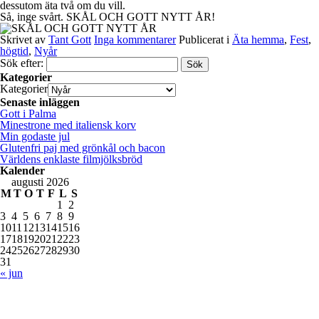
dessutom äta två om du vill.
Så, inge svårt. SKÅL OCH GOTT NYTT ÅR!
Skrivet av
Tant Gott
Inga kommentarer
Publicerat i
Äta hemma
,
Fest
,
högtid
,
Nyår
Sök efter:
Kategorier
Kategorier
Senaste inläggen
Gott i Palma
Minestrone med italiensk korv
Min godaste jul
Glutenfri paj med grönkål och bacon
Världens enklaste filmjölksbröd
Kalender
augusti 2026
M
T
O
T
F
L
S
1
2
3
4
5
6
7
8
9
10
11
12
13
14
15
16
17
18
19
20
21
22
23
24
25
26
27
28
29
30
31
« jun