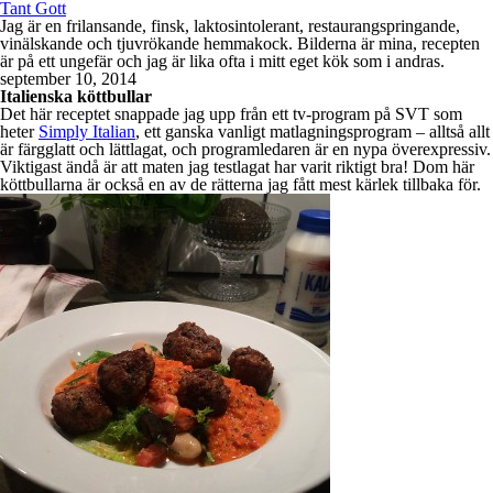
Tant Gott
Jag är en frilansande, finsk, laktosintolerant, restaurangspringande,
vinälskande och tjuvrökande hemmakock. Bilderna är mina, recepten
är på ett ungefär och jag är lika ofta i mitt eget kök som i andras.
september 10, 2014
Italienska köttbullar
Det här receptet snappade jag upp från ett tv-program på SVT som
heter
Simply Italian
, ett ganska vanligt matlagningsprogram – alltså allt
är färgglatt och lättlagat, och programledaren är en nypa överexpressiv.
Viktigast ändå är att maten jag testlagat har varit riktigt bra! Dom här
köttbullarna är också en av de rätterna jag fått mest kärlek tillbaka för.