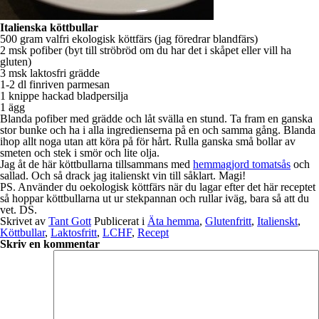
Italienska köttbullar
500 gram valfri ekologisk köttfärs (jag föredrar blandfärs)
2 msk pofiber (byt till ströbröd om du har det i skåpet eller vill ha
gluten)
3 msk laktosfri grädde
1-2 dl finriven parmesan
1 knippe hackad bladpersilja
1 ägg
Blanda pofiber med grädde och låt svälla en stund. Ta fram en ganska
stor bunke och ha i alla ingredienserna på en och samma gång. Blanda
ihop allt noga utan att köra på för hårt. Rulla ganska små bollar av
smeten och stek i smör och lite olja.
Jag åt de här köttbullarna tillsammans med
hemmagjord tomatsås
och
sallad. Och så drack jag italienskt vin till såklart. Magi!
PS. Använder du oekologisk köttfärs när du lagar efter det här receptet
så hoppar köttbullarna ut ur stekpannan och rullar iväg, bara så att du
vet. DS.
Skrivet av
Tant Gott
Publicerat i
Äta hemma
,
Glutenfritt
,
Italienskt
,
Köttbullar
,
Laktosfritt
,
LCHF
,
Recept
Skriv en kommentar