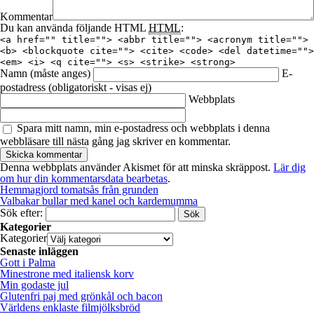
Kommentar
Du kan använda följande HTML
HTML
:
<a href="" title=""> <abbr title=""> <acronym title="">
<b> <blockquote cite=""> <cite> <code> <del datetime="">
<em> <i> <q cite=""> <s> <strike> <strong>
Namn
(måste anges)
E-
postadress
(obligatoriskt - visas ej)
Webbplats
Spara mitt namn, min e-postadress och webbplats i denna
webbläsare till nästa gång jag skriver en kommentar.
Denna webbplats använder Akismet för att minska skräppost.
Lär dig
om hur din kommentarsdata bearbetas
.
Hemmagjord tomatsås från grunden
Valbakar bullar med kanel och kardemumma
Sök efter:
Kategorier
Kategorier
Senaste inläggen
Gott i Palma
Minestrone med italiensk korv
Min godaste jul
Glutenfri paj med grönkål och bacon
Världens enklaste filmjölksbröd